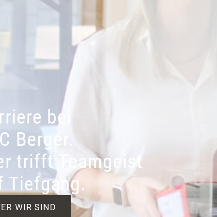
rriere bei
C Berger.
er trifft Teamgeist
f Tiefgang.
ER WIR SIND