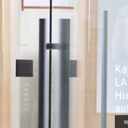
Ka
LA
Hi
au
W